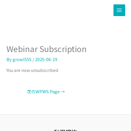
内
容
を
ス
キ
ッ
プ
Webinar Subscription
By
growl555
/
2025-06-19
You are now unsubscribed
次のWPWS Page
→